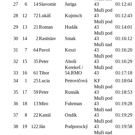
27
6
14
Slavomir
Juriga
43
01:12:41
Muži pod
28
12
72
Lukáš
Kujnisch
43
01:12:43
Muži pod
29
13
21
Roman
Hudák
43
01:14:01
Muži pod
30
14
2
Rastislav
Smak
43
01:16:12
Muži nad
31
7
64
Pavol
Keszi
43
01:16:20
Muži pod
32
15
35
Peter
Aboši
43
01:16:29
Kerekeš /
Muži pod
33
16
61
Tibor
54.RMO
43
01:17:18
34
1
25
Lucia
Petrovičová
KF
01:18:04
Muži pod
35
17
59
Peter
Rusnák
43
01:18:53
Muži pod
36
18
13
Miro
Fuhrman
43
01:19:28
Muži nad
37
8
22
Kamil
Ondík
43
01:19:29
Muži pod
38
19
122
Ján
Podporocký
43
01:19:58
Muži nad