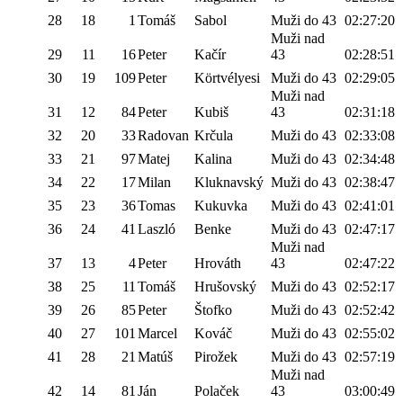
28
18
1
Tomáš
Sabol
Muži do 43
02:27:20
Muži nad
29
11
16
Peter
Kačír
43
02:28:51
30
19
109
Peter
Körtvélyesi
Muži do 43
02:29:05
Muži nad
31
12
84
Peter
Kubiš
43
02:31:18
32
20
33
Radovan
Krčula
Muži do 43
02:33:08
33
21
97
Matej
Kalina
Muži do 43
02:34:48
34
22
17
Milan
Kluknavský
Muži do 43
02:38:47
35
23
36
Tomas
Kukuvka
Muži do 43
02:41:01
36
24
41
Laszló
Benke
Muži do 43
02:47:17
Muži nad
37
13
4
Peter
Hrováth
43
02:47:22
38
25
11
Tomáš
Hrušovský
Muži do 43
02:52:17
39
26
85
Peter
Štofko
Muži do 43
02:52:42
40
27
101
Marcel
Kováč
Muži do 43
02:55:02
41
28
21
Matúš
Pirožek
Muži do 43
02:57:19
Muži nad
42
14
81
Ján
Polaček
43
03:00:49