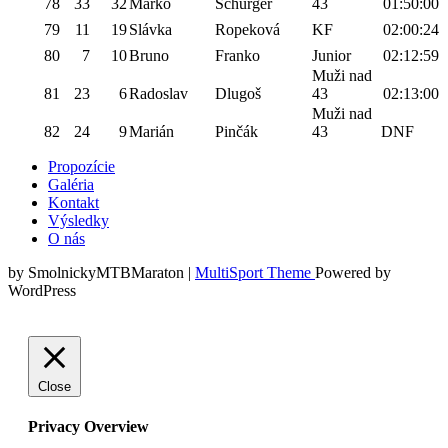
78
33
32
Marko
Schurger
43
01:50:00
79
11
19
Slávka
Ropeková
KF
02:00:24
80
7
10
Bruno
Franko
Junior
02:12:59
Muži nad
81
23
6
Radoslav
Dlugoš
43
02:13:00
Muži nad
82
24
9
Marián
Pinčák
43
DNF
Propozície
Galéria
Kontakt
Výsledky
O nás
by SmolnickyMTBMaraton |
MultiSport Theme
Powered by
WordPress
Close
Privacy Overview