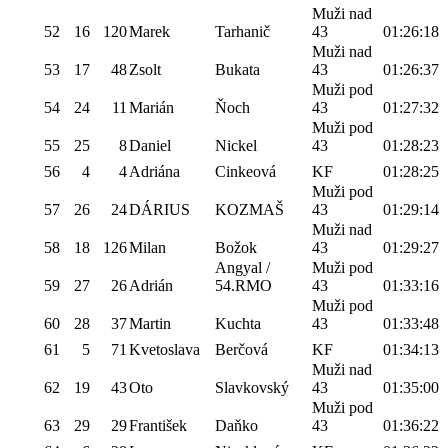
Muži nad
52
16
120
Marek
Tarhanič
43
01:26:18
Muži nad
53
17
48
Zsolt
Bukata
43
01:26:37
Muži pod
54
24
11
Marián
Ňoch
43
01:27:32
Muži pod
55
25
8
Daniel
Nickel
43
01:28:23
56
4
4
Adriána
Cinkeová
KF
01:28:25
Muži pod
57
26
24
DÁRIUS
KOZMAŠ
43
01:29:14
Muži nad
58
18
126
Milan
Božok
43
01:29:27
Angyal /
Muži pod
59
27
26
Adrián
54.RMO
43
01:33:16
Muži pod
60
28
37
Martin
Kuchta
43
01:33:48
61
5
71
Kvetoslava
Berčová
KF
01:34:13
Muži nad
62
19
43
Oto
Slavkovský
43
01:35:00
Muži pod
63
29
29
František
Daňko
43
01:36:22