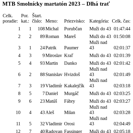
MTB Smolnícky martatón 2023 – Dlhá trať
Celk.
Por.
Štart.
poradie:
kat.:
číslo:
Meno:
Priezvisko:
Kategória:
Celk. čas:
1
1
108
Michal
Porubčan
Muži do 43
01:47:44
2
2
89
Roman
Mareš
Muži do 43
01:50:08
Muži nad
3
1
24
Patrik
Paumer
43
02:01:37
4
3
9
Miroslav
Kraľ
Muži do 43
02:01:39
5
4
93
Martin
Danko
Muži do 43
02:01:42
Muži nad
6
2
88
Stanislav
Hvizdoš
43
02:01:49
Muži nad
7
3
19
Vladimír
Kakalejčík
43
02:03:18
8
5
7
Daniel
Murgáč
Muži do 43
02:03:25
9
6
23
Matúš
Fábry
Muži do 43
02:03:27
Muži nad
10
4
43
Aleš
Milan
43
02:03:28
Muži nad
11
5
32
Vladimir
Orosi
43
02:04:49
12
7
40
Radovan
Fassinger
Muži do 43
02:05:18