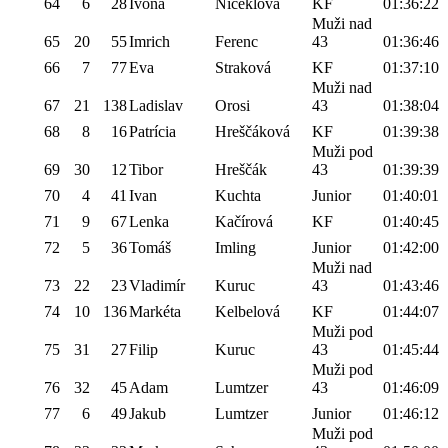
64
6
28
Ivona
Niceklová
KF
01:36:22
Muži nad
65
20
55
Imrich
Ferenc
43
01:36:46
66
7
77
Eva
Straková
KF
01:37:10
Muži nad
67
21
138
Ladislav
Orosi
43
01:38:04
68
8
16
Patrícia
Hreščáková
KF
01:39:38
Muži pod
69
30
12
Tibor
Hreščák
43
01:39:39
70
4
41
Ivan
Kuchta
Junior
01:40:01
71
9
67
Lenka
Kačírová
KF
01:40:45
72
5
36
Tomáš
Imling
Junior
01:42:00
Muži nad
73
22
23
Vladimír
Kuruc
43
01:43:46
74
10
136
Markéta
Kelbelová
KF
01:44:07
Muži pod
75
31
27
Filip
Kuruc
43
01:45:44
Muži pod
76
32
45
Adam
Lumtzer
43
01:46:09
77
6
49
Jakub
Lumtzer
Junior
01:46:12
Muži pod