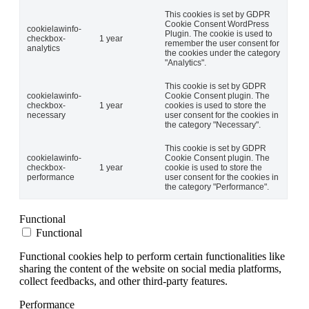
This cookies is set by GDPR
Cookie Consent WordPress
cookielawinfo-
Plugin. The cookie is used to
checkbox-
1 year
remember the user consent for
analytics
the cookies under the category
"Analytics".
This cookie is set by GDPR
cookielawinfo-
Cookie Consent plugin. The
checkbox-
1 year
cookies is used to store the
necessary
user consent for the cookies in
the category "Necessary".
This cookie is set by GDPR
cookielawinfo-
Cookie Consent plugin. The
checkbox-
1 year
cookie is used to store the
performance
user consent for the cookies in
the category "Performance".
Functional
Functional
Functional cookies help to perform certain functionalities like
sharing the content of the website on social media platforms,
collect feedbacks, and other third-party features.
Performance