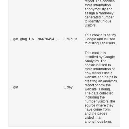
report. The cookies
store information
anonymously and
assign a randomly
generated number
to identify unique
visitors.
This cookie is set by
_gat_gtag_UA_196670454_1
1 minute
Google and is used
to distinguish users.
This cookie is
installed by Google
Analytics. The
cookie is used to
store information of
how visitors use a
website and helps in
creating an analytics
report of how the
_gid
1 day
website is doing.
The data collected
including the
number visitors, the
source where they
have come from,
and the pages
visted in an
anonymous form.