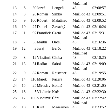
Muži nad
13
6
39
Jozef
Lengeň
43
02:08:57
14
8
28
Roman
Simko
Muži do 43
02:09:51
15
9
100
Róbert
Malatinec
Muži do 43
02:09:52
16
10
27
Daniel
Zavacký
Muži do 43
02:10:24
17
11
92
František
Czetö
Muži do 43
02:15:31
Muži nad
18
7
35
Martin
Orosi
43
02:16:36
19
12
3
Juraj
Berčo
Muži do 43
02:18:22
Muži nad
20
8
12
Vlastimil
Chaba
43
02:18:25
21
13
31
Radko
Sabol
Muži do 43
02:19:09
Muži nad
22
9
82
Roman
Reistetter
43
02:19:55
23
14
110
Marek
Pazera
Muži do 43
02:20:06
24
15
25
Miroslav
Boldiš
Muži do 43
02:21:05
25
16
5
Vladimir
Koč
Muži do 43
02:22:30
26
17
103
Vladimír
Čáni
Muži do 43
02:22:42
Muži nad
27
10
15
Kurt
Magsamen
43
02:23:52