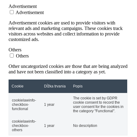
Advertisement
Advertisement
Advertisement cookies are used to provide visitors with
relevant ads and marketing campaigns. These cookies track
visitors across websites and collect information to provide
customized ads.
Others
Others
Other uncategorized cookies are those that are being analyzed
and have not been classified into a category as yet.
Cookie
Dĺžka trvania
Popis
The cookie is set by GDPR
cookielawinfo-
cookie consent to record the
checkbox-
1 year
user consent for the cookies in
functional
the category "Functional".
cookielawinfo-
checkbox-
1 year
No description
others