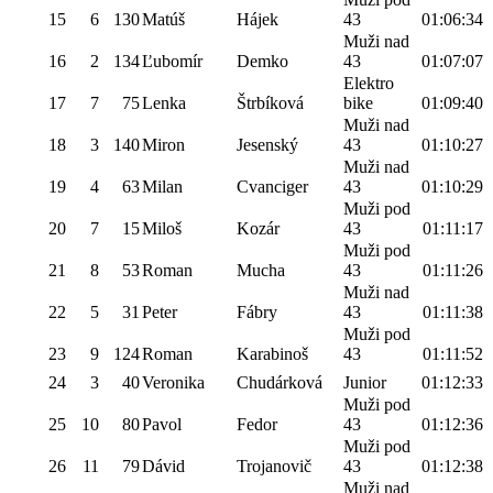
15
6
130
Matúš
Hájek
43
01:06:34
Muži nad
16
2
134
Ľubomír
Demko
43
01:07:07
Elektro
17
7
75
Lenka
Štrbíková
bike
01:09:40
Muži nad
18
3
140
Miron
Jesenský
43
01:10:27
Muži nad
19
4
63
Milan
Cvanciger
43
01:10:29
Muži pod
20
7
15
Miloš
Kozár
43
01:11:17
Muži pod
21
8
53
Roman
Mucha
43
01:11:26
Muži nad
22
5
31
Peter
Fábry
43
01:11:38
Muži pod
23
9
124
Roman
Karabinoš
43
01:11:52
24
3
40
Veronika
Chudárková
Junior
01:12:33
Muži pod
25
10
80
Pavol
Fedor
43
01:12:36
Muži pod
26
11
79
Dávid
Trojanovič
43
01:12:38
Muži nad