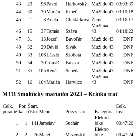
43
29
96
Pavol
Harhovský
Muži do 43
03:03:39
44
30
30
Marián
Kmeť
Muži do 43
03:10:18
45
1
8
Aneta
Chudárková
Ženy
03:16:17
Muži nad
46
15
37
Tamás
Száva
43
04:18:22
47
31
13
Jozef
Bavoľár
Muži do 43
DNF
48
32
29
Dávid
Sivák
Muži do 43
DNF
49
33
106
László
Szobota
Muži do 43
DNF
50
34
20
Tomáš
Buksar
Muži do 43
DNF
51
35
105
René
Šebeňa
Muži do 43
DNF
Muži nad
52
16
104
Marián
Harvilco
43
DNF
MTB Smolnícky martatón 2023 – Krátka trať
Celk.
Por.
Štart.
Celk.
poradie:
kat.:
číslo:
Meno:
Priezvisko:
Kategória:
čas:
Elektro
1
1
141
Jaroslav
Suchár
bike
00:47:20
Elektro
2
2
76
Matej
Mezenský
bike
00:47:24