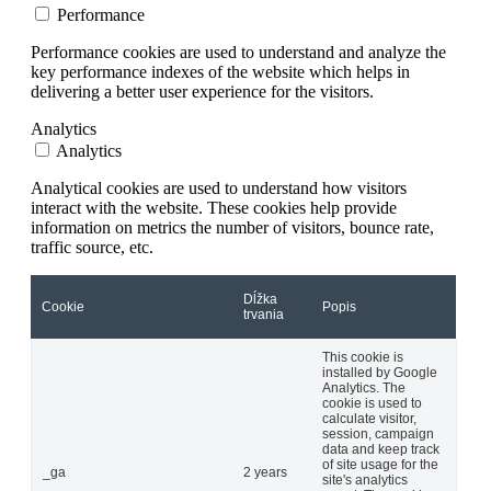
Performance
Performance cookies are used to understand and analyze the
key performance indexes of the website which helps in
delivering a better user experience for the visitors.
Analytics
Analytics
Analytical cookies are used to understand how visitors
interact with the website. These cookies help provide
information on metrics the number of visitors, bounce rate,
traffic source, etc.
Dĺžka
Cookie
Popis
trvania
This cookie is
installed by Google
Analytics. The
cookie is used to
calculate visitor,
session, campaign
data and keep track
of site usage for the
_ga
2 years
site's analytics