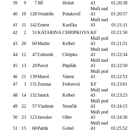
39
9
7
Jiří
Holub
43
01:20:38
Muži nad
40
10
128
Vendelín
Polakovič
43
01:20:57
Muži nad
41
11
142
Ernest
Karička
43
01:21:11
42
2
51
KATARINA
CHRIPKOVA
KF
01:21:50
Muži pod
43
20
60
Martin
Kelbel
43
01:21:51
Muži nad
44
12
47
Ľubomír
Chripko
43
01:22:34
Muži nad
45
13
20
Pavol
Pitpňák
43
01:22:50
Muži pod
46
21
139
Maroš
Valent
43
01:22:53
47
3
131
Zuzana
Fedorová
KF
01:23:01
Muži nad
48
14
132
Janick
Kelbel
43
01:23:23
Muži pod
49
22
57
Vladimir
Nemčik
43
01:24:15
Muži pod
50
23
123
Jaroslav
Oller
43
01:24:30
Muži nad
51
15
68
Patrik
Gobel
43
01:25:52