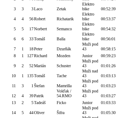
Elektro
3
3
3
Laco
Zetak
bike
00:52:39
Elektro
4
4
56
Robert
Richatarik
bike
00:53:37
Elektro
5
5
17
Norbert
Semanco
bike
00:54:32
Elektro
6
6
33
Tomáš
Balla
bike
00:56:01
Muži pod
7
1
18
Peter
Dzurňák
43
00:58:15
8
1
127
Richard
Mozden
Junior
00:59:23
Muži pod
9
2
52
Marián
Schuster
43
01:01:26
Muži nad
10
1
135
Tomáš
Tache
43
01:03:13
Muži pod
11
3
1
Štefan
Mamrilla
43
01:03:23
Volďak /
Muži pod
12
4
39
Patrik
54.RMO
43
01:03:27
13
2
5
Tadeáš
Ficko
Junior
01:03:33
Muži pod
14
5
44
Oliver
Šifra
43
01:05:30
Muži pod