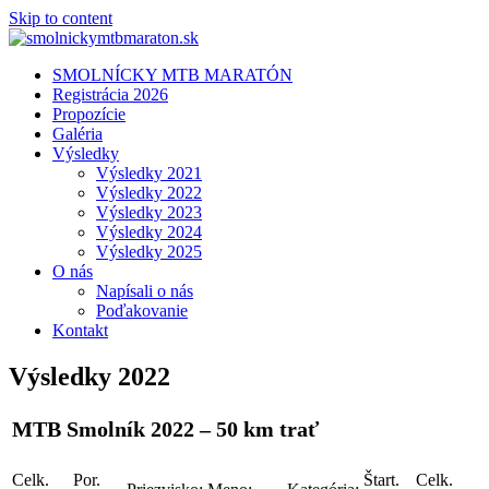
Skip to content
SMOLNÍCKY MTB MARATÓN
Registrácia 2026
Propozície
Galéria
Výsledky
Výsledky 2021
Výsledky 2022
Výsledky 2023
Výsledky 2024
Výsledky 2025
O nás
Napísali o nás
Poďakovanie
Kontakt
Výsledky 2022
MTB Smolník 2022 – 50 km trať
Celk.
Por.
Štart.
Celk.