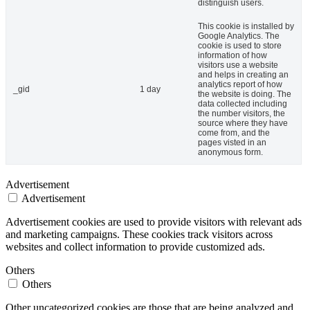
distinguish users.
This cookie is installed by
Google Analytics. The
cookie is used to store
information of how
visitors use a website
and helps in creating an
analytics report of how
_gid
1 day
the website is doing. The
data collected including
the number visitors, the
source where they have
come from, and the
pages visted in an
anonymous form.
Advertisement
Advertisement
Advertisement cookies are used to provide visitors with relevant ads
and marketing campaigns. These cookies track visitors across
websites and collect information to provide customized ads.
Others
Others
Other uncategorized cookies are those that are being analyzed and