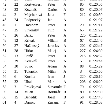
42
22
Kortvélyesi
Peter
A
85
01:20:05
43
23
Kozmáš
Darius
A
80
01:20:07
44
2
Majcherová
Jana
F
212
01:20:50
45
24
Podprocký
Ján
A
1
01:21:07
46
11
Hadidom
Peter
B
29
01:21:11
47
25
Slivenský
Filip
A
65
01:21:22
48
26
Baláž
Peter
A
226
01:21:28
49
12
Krivák
Viliam
B
67
01:22:46
50
27
Hažlinský
Jaroslav
A
202
01:22:47
51
28
Hirko
Matej
A
227
01:24:30
52
13
Poráč
Peter
B
216
01:24:32
53
29
Kerekeš
Peter
A
5
01:24:44
54
30
Sovič
Adam
A
88
01:25:29
55
31
Tokarčík
Milan
A
3
01:25:56
56
6
Kuchta
Ivan
J
229
01:26:19
57
32
Uhal
Martin
A
206
01:26:20
58
3
Prokšejová
Slavomíra
F
79
01:27:38
59
14
Milan
Boldižár
B
89
01:27:39
60
15
Benedik
Jozef
B
58
01:27:45
61
4
Damko
Zuzana
F
91
01:28:03