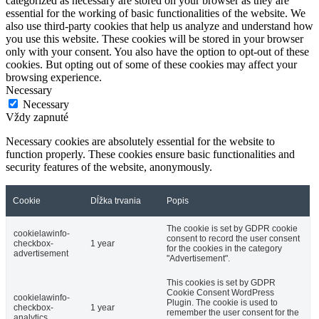
categorized as necessary are stored on your browser as they are
essential for the working of basic functionalities of the website. We
also use third-party cookies that help us analyze and understand how
you use this website. These cookies will be stored in your browser
only with your consent. You also have the option to opt-out of these
cookies. But opting out of some of these cookies may affect your
browsing experience.
Necessary
Necessary
Vždy zapnuté
Necessary cookies are absolutely essential for the website to
function properly. These cookies ensure basic functionalities and
security features of the website, anonymously.
Cookie
Dĺžka trvania
Popis
The cookie is set by GDPR cookie
cookielawinfo-
consent to record the user consent
checkbox-
1 year
for the cookies in the category
advertisement
"Advertisement".
This cookies is set by GDPR
Cookie Consent WordPress
cookielawinfo-
Plugin. The cookie is used to
checkbox-
1 year
remember the user consent for the
analytics