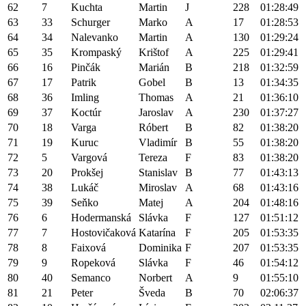
62
7
Kuchta
Martin
J
228
01:28:49
63
33
Schurger
Marko
A
17
01:28:53
64
34
Nalevanko
Martin
A
130
01:29:24
65
35
Krompaský
Krištof
A
225
01:29:41
66
16
Pinčák
Marián
B
218
01:32:59
67
17
Patrik
Gobel
B
13
01:34:35
68
36
Imling
Thomas
A
21
01:36:10
69
37
Koctúr
Jaroslav
A
230
01:37:27
70
18
Varga
Róbert
B
82
01:38:20
71
19
Kuruc
Vladimír
B
55
01:38:20
72
5
Vargová
Tereza
F
83
01:38:20
73
20
Prokšej
Stanislav
B
77
01:43:13
74
38
Lukáč
Miroslav
A
68
01:43:16
75
39
Seňko
Matej
A
204
01:48:16
76
6
Hodermanská
Slávka
F
127
01:51:12
77
7
Hostovičaková
Katarína
F
205
01:53:35
78
8
Faixová
Dominika
F
207
01:53:35
79
9
Ropeková
Slávka
F
46
01:54:12
80
40
Semanco
Norbert
A
9
01:55:10
81
21
Peter
Šveda
B
70
02:06:37