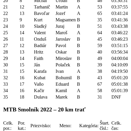
20
8
Michal
Urban
B
46
03:30:31
21
12
Tarhanič
Martin
A
53
03:37:55
22
13
Bavoľar
Jozef
A
65
03:41:24
23
9
Kurt
Magsamen
B
35
03:41:36
24
10
Sladký
Juraj
B
51
03:43:38
25
14
Valent
Maroš
A
64
03:46:22
26
11
Onduš
Jaroslav
B
45
03:46:23
27
12
Badiár
Pavol
B
59
03:51:15
28
13
Hritz
Oskar
B
40
03:56:34
29
14
Faith
Miroslav
B
49
04:00:04
30
15
Ján
Polaček
B
39
04:10:09
31
15
Karafa
Ivan
A
38
04:19:50
32
16
Kubat
Bohumil
B
43
05:01:20
33
17
Vaňo
Eduard
B
67
05:01:38
34
16
Kačir
Kamil
A
58
05:01:39
35
18
Dulava
Marek
B
31
DNF
MTB Smolník 2022 – 20 km trať
Celk.
Por.
Štart.
Celk.
Priezvisko:
Meno:
Kategória:
por.:
kat.:
čísl.:
čas: