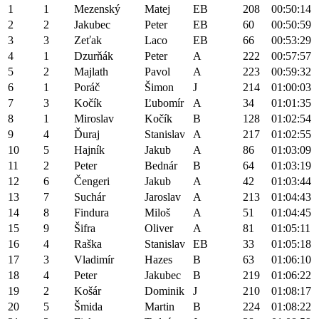
1
1
Mezenský
Matej
EB
208
00:50:14
2
2
Jakubec
Peter
EB
60
00:50:59
3
3
Zeťak
Laco
EB
66
00:53:29
4
1
Dzurňák
Peter
A
222
00:57:57
5
2
Majlath
Pavol
A
223
00:59:32
6
1
Poráč
Šimon
J
214
01:00:03
7
3
Kočík
Ľubomír
A
34
01:01:35
8
1
Miroslav
Kočík
B
128
01:02:54
9
4
Ďuraj
Stanislav
A
217
01:02:55
10
5
Hajník
Jakub
A
86
01:03:09
11
2
Peter
Bednár
B
64
01:03:19
12
6
Čengeri
Jakub
A
42
01:03:44
13
7
Suchár
Jaroslav
A
213
01:04:43
14
8
Findura
Miloš
A
51
01:04:45
15
9
Šifra
Oliver
A
81
01:05:11
16
4
Raška
Stanislav
EB
33
01:05:18
17
3
Vladimír
Hazes
B
63
01:06:10
18
4
Peter
Jakubec
B
219
01:06:22
19
2
Košár
Dominik
J
210
01:08:17
20
5
Šmida
Martin
B
224
01:08:22