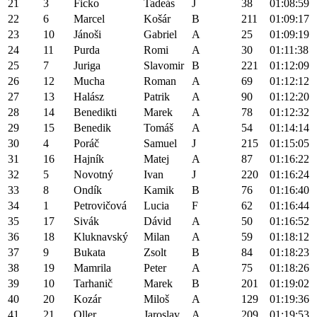
21
3
Ficko
Tadeás
J
38
01:08:59
22
6
Marcel
Košár
B
211
01:09:17
23
10
Jánoši
Gabriel
A
25
01:09:19
24
11
Purda
Romi
A
30
01:11:38
25
7
Juriga
Slavomir
B
221
01:12:09
26
12
Mucha
Roman
A
69
01:12:12
27
13
Halász
Patrik
A
90
01:12:20
28
14
Benedikti
Marek
A
78
01:12:32
29
15
Benedik
Tomáš
A
54
01:14:14
30
4
Poráč
Samuel
J
215
01:15:05
31
16
Hajník
Matej
A
87
01:16:22
32
5
Novotný
Ivan
J
220
01:16:24
33
8
Ondík
Kamik
B
76
01:16:40
34
1
Petrovičová
Lucia
F
62
01:16:44
35
17
Sivák
Dávid
A
50
01:16:52
36
18
Kluknavský
Milan
A
59
01:18:12
37
9
Bukata
Zsolt
B
84
01:18:23
38
19
Mamrila
Peter
A
75
01:18:26
39
10
Tarhanič
Marek
B
201
01:19:02
40
20
Kozár
Miloš
A
129
01:19:36
41
21
Oller
Jaroslav
A
209
01:19:53