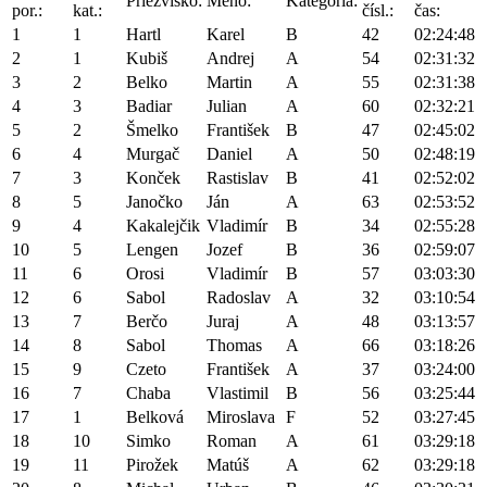
Priezvisko:
Meno:
Kategória:
por.:
kat.:
čísl.:
čas:
1
1
Hartl
Karel
B
42
02:24:48
2
1
Kubiš
Andrej
A
54
02:31:32
3
2
Belko
Martin
A
55
02:31:38
4
3
Badiar
Julian
A
60
02:32:21
5
2
Šmelko
František
B
47
02:45:02
6
4
Murgač
Daniel
A
50
02:48:19
7
3
Konček
Rastislav
B
41
02:52:02
8
5
Janočko
Ján
A
63
02:53:52
9
4
Kakalejčik
Vladimír
B
34
02:55:28
10
5
Lengen
Jozef
B
36
02:59:07
11
6
Orosi
Vladimír
B
57
03:03:30
12
6
Sabol
Radoslav
A
32
03:10:54
13
7
Berčo
Juraj
A
48
03:13:57
14
8
Sabol
Thomas
A
66
03:18:26
15
9
Czeto
František
A
37
03:24:00
16
7
Chaba
Vlastimil
B
56
03:25:44
17
1
Belková
Miroslava
F
52
03:27:45
18
10
Simko
Roman
A
61
03:29:18
19
11
Pirožek
Matúš
A
62
03:29:18