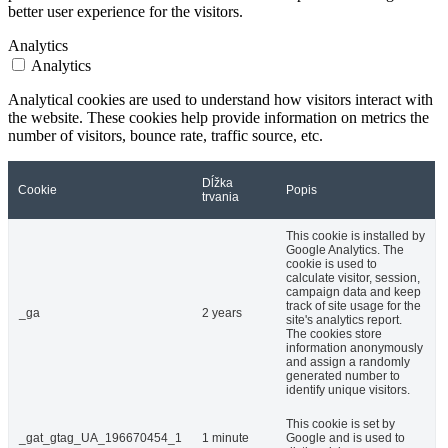
better user experience for the visitors.
Analytics
Analytics
Analytical cookies are used to understand how visitors interact with
the website. These cookies help provide information on metrics the
number of visitors, bounce rate, traffic source, etc.
Dĺžka
Cookie
Popis
trvania
This cookie is installed by
Google Analytics. The
cookie is used to
calculate visitor, session,
campaign data and keep
track of site usage for the
_ga
2 years
site's analytics report.
The cookies store
information anonymously
and assign a randomly
generated number to
identify unique visitors.
This cookie is set by
_gat_gtag_UA_196670454_1
1 minute
Google and is used to