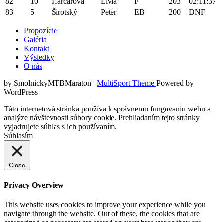
82
10
Harčárová
Lívia
F
203
02:11:37
83
5
Širotský
Peter
EB
200
DNF
Propozície
Galéria
Kontakt
Výsledky
O nás
by SmolnickyMTBMaraton |
MultiSport Theme
Powered by
WordPress
Táto internetová stránka používa k správnemu fungovaniu webu a
analýze návštevnosti súbory cookie. Prehliadaním tejto stránky
vyjadrujete súhlas s ich používaním.
Súhlasím
Close
Privacy Overview
This website uses cookies to improve your experience while you
navigate through the website. Out of these, the cookies that are